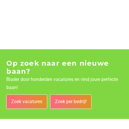
Op zoek naar een nieuwe
baan?
Blader door honderden vacatures en vind jouw perfecte
baan!
Zoek vacatures
Zoek per bedrijf