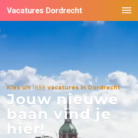
Vacatures Dordrecht
Vacatures per bedrijf
De populairste vacatures in Dordrecht
Nieuwsbrief feed
Kies uit
1859
vacatures in Dordrecht
Jouw nieuwe
baan vind je
hier!