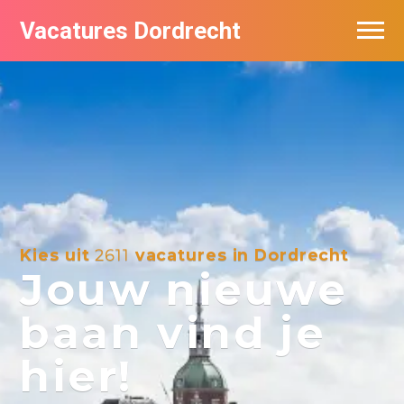
Vacatures Dordrecht
Vacatures per bedrijf
De populairste vacatures in Dordrecht
Nieuwsbrief feed
Kies uit
2611
vacatures in Dordrecht
Jouw nieuwe
baan vind je
hier!