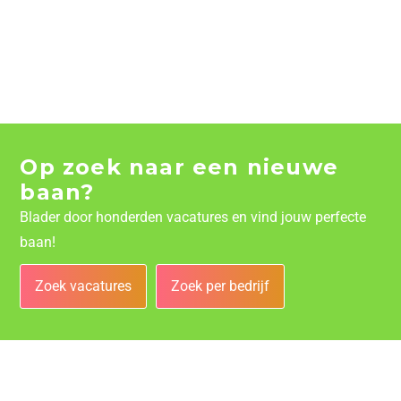
Op zoek naar een nieuwe
baan?
Blader door honderden vacatures en vind jouw perfecte
baan!
Zoek vacatures
Zoek per bedrijf