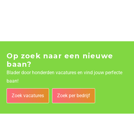
Op zoek naar een nieuwe
baan?
Blader door honderden vacatures en vind jouw perfecte
baan!
Zoek vacatures
Zoek per bedrijf