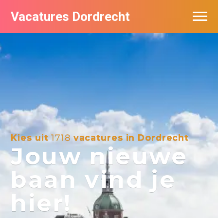
Vacatures Dordrecht
Vacatures per bedrijf
De populairste vacatures in Dordrecht
Nieuwsbrief feed
Kies uit
1718
vacatures in Dordrecht
Jouw nieuwe
baan vind je
hier!