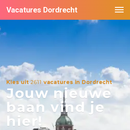
Vacatures Dordrecht
Vacatures per bedrijf
De populairste vacatures in Dordrecht
Nieuwsbrief feed
Kies uit
2611
vacatures in Dordrecht
Jouw nieuwe
baan vind je
hier!