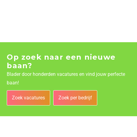
Op zoek naar een nieuwe
baan?
Blader door honderden vacatures en vind jouw perfecte
baan!
Zoek vacatures
Zoek per bedrijf