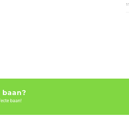
1
 baan?
fecte baan!