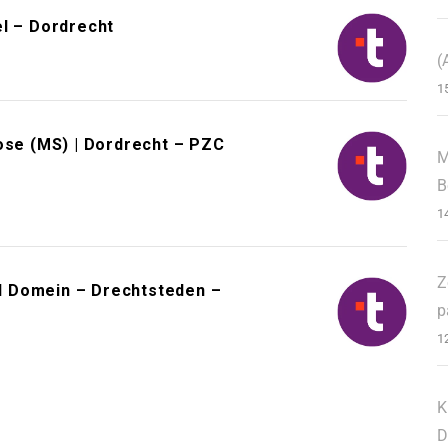
el – Dordrecht
(
1
ose (MS) | Dordrecht – PZC
M
B
1
Z
l Domein – Drechtsteden –
p
1
K
D