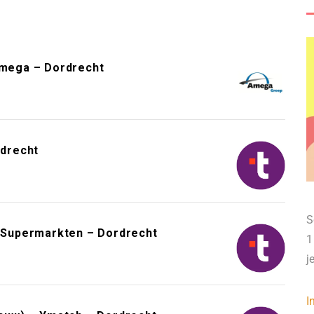
Amega – Dordrecht
drecht
S
Supermarkten – Dordrecht
1
j
I