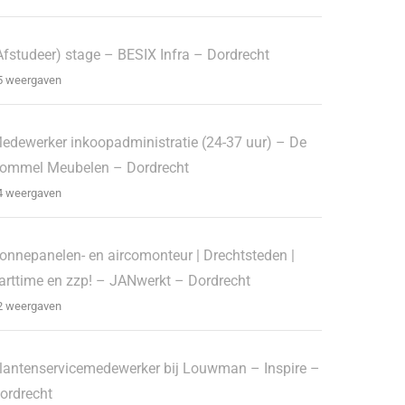
Afstudeer) stage – BESIX Infra – Dordrecht
5 weergaven
edewerker inkoopadministratie (24-37 uur) – De
ommel Meubelen – Dordrecht
4 weergaven
onnepanelen- en aircomonteur | Drechtsteden |
arttime en zzp! – JANwerkt – Dordrecht
2 weergaven
lantenservicemedewerker bij Louwman – Inspire –
ordrecht