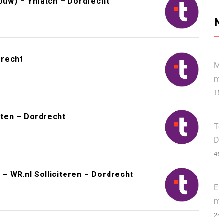
bouw) – Ymatch – Dordrecht
drecht
M
m
1
kten – Dordrecht
T
D
4
– WR.nl Solliciteren – Dordrecht
E
m
2