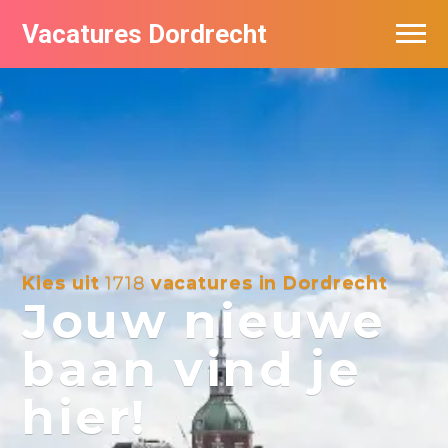
Vacatures Dordrecht
Vacatures per bedrijf
De populairste vacatures in Dordrecht
Nieuwsbrief feed
Kies uit
1718
vacatures in Dordrecht
Jouw nieuwe
baan vind je
hier!