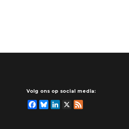
Volg ons op social media:
F
Bl
Li
X
F
a
u
n
e
c
e
k
e