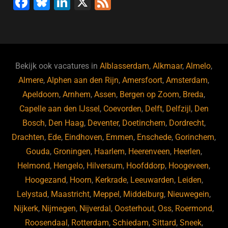
F
Bl
Li
X
F
a
u
n
e
c
e
k
e
e
s
e
d
b
ky
dI
Bekijk ook vacatures in
Alblasserdam
,
Alkmaar
,
Almelo
,
o
n
Almere
,
Alphen aan den Rijn
,
Amersfoort
,
Amsterdam
,
Apeldoorn
,
Arnhem
,
Assen
,
Bergen op Zoom
,
Breda
,
o
Capelle aan den IJssel
,
Coevorden
,
Delft
,
Delfzijl
,
Den
k
Bosch
,
Den Haag
,
Deventer
,
Doetinchem
,
Dordrecht
,
Drachten
,
Ede
,
Eindhoven
,
Emmen
,
Enschede
,
Gorinchem
,
Gouda
,
Groningen
,
Haarlem
,
Heerenveen
,
Heerlen
,
Helmond
,
Hengelo
,
Hilversum
,
Hoofddorp
,
Hoogeveen
,
Hoogezand
,
Hoorn
,
Kerkrade
,
Leeuwarden
,
Leiden
,
Lelystad
,
Maastricht
,
Meppel
,
Middelburg
,
Nieuwegein
,
Nijkerk
,
Nijmegen
,
Nijverdal
,
Oosterhout
,
Oss
,
Roermond
,
Roosendaal
,
Rotterdam
,
Schiedam
,
Sittard
,
Sneek
,