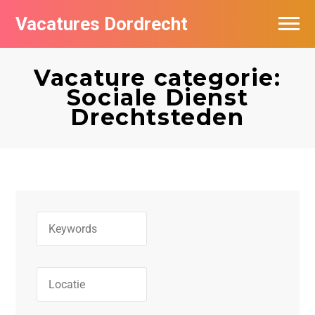
Vacatures Dordrecht
Vacatures per bedrijf
Vacature categorie:
De populairste vacatures in Dordrecht
Sociale Dienst
Drechtsteden
Nieuwsbrief feed