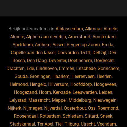
a
u
n
e
c
e
k
e
e
s
e
d
b
ky
dI
Bekijk ook vacatures in
Alblasserdam
,
Alkmaar
,
Almelo
,
o
n
Almere
,
Alphen aan den Rijn
,
Amersfoort
,
Amsterdam
,
Apeldoorn
,
Arnhem
,
Assen
,
Bergen op Zoom
,
Breda
,
o
Capelle aan den IJssel
,
Coevorden
,
Delft
,
Delfzijl
,
Den
k
Bosch
,
Den Haag
,
Deventer
,
Doetinchem
,
Dordrecht
,
Drachten
,
Ede
,
Eindhoven
,
Emmen
,
Enschede
,
Gorinchem
,
Gouda
,
Groningen
,
Haarlem
,
Heerenveen
,
Heerlen
,
Helmond
,
Hengelo
,
Hilversum
,
Hoofddorp
,
Hoogeveen
,
Hoogezand
,
Hoorn
,
Kerkrade
,
Leeuwarden
,
Leiden
,
Lelystad
,
Maastricht
,
Meppel
,
Middelburg
,
Nieuwegein
,
Nijkerk
,
Nijmegen
,
Nijverdal
,
Oosterhout
,
Oss
,
Roermond
,
Roosendaal
,
Rotterdam
,
Schiedam
,
Sittard
,
Sneek
,
Stadskanaal
,
Ter Apel
,
Tiel
,
Tilburg
,
Utrecht
,
Veendam
,