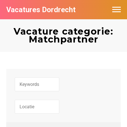
Vacatures Dordrecht
Vacatures per bedrijf
Vacature categorie:
De populairste vacatures in Dordrecht
Matchpartner
Nieuwsbrief feed