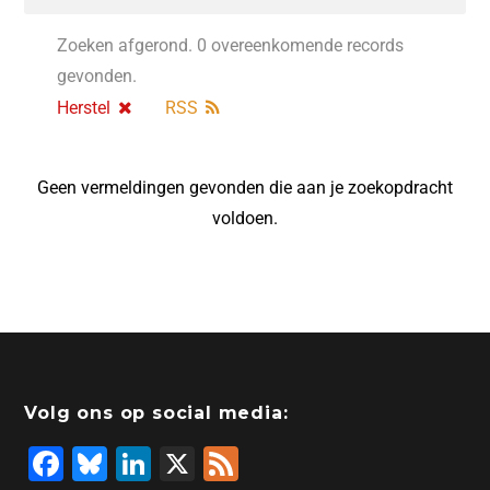
Zoeken afgerond. 0 overeenkomende records
gevonden.
Herstel
RSS
Geen vermeldingen gevonden die aan je zoekopdracht
voldoen.
Volg ons op social media:
F
Bl
Li
X
F