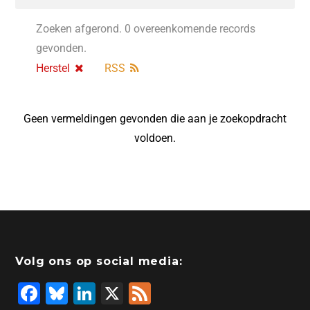
Zoeken afgerond. 0 overeenkomende records
gevonden.
Herstel
RSS
Geen vermeldingen gevonden die aan je zoekopdracht
voldoen.
Volg ons op social media:
F
Bl
Li
X
F