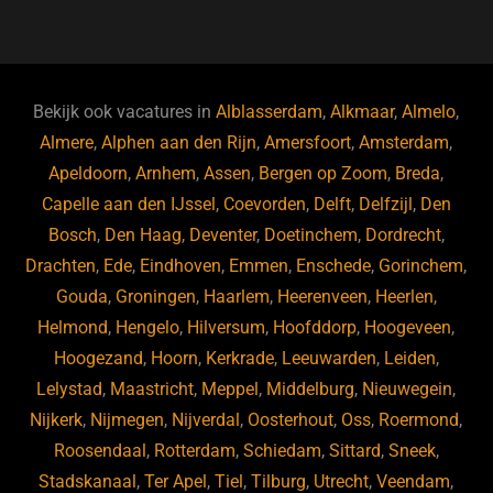
a
u
n
e
c
e
k
e
e
s
e
d
b
ky
dI
Bekijk ook vacatures in
Alblasserdam
,
Alkmaar
,
Almelo
,
o
n
Almere
,
Alphen aan den Rijn
,
Amersfoort
,
Amsterdam
,
Apeldoorn
,
Arnhem
,
Assen
,
Bergen op Zoom
,
Breda
,
o
Capelle aan den IJssel
,
Coevorden
,
Delft
,
Delfzijl
,
Den
k
Bosch
,
Den Haag
,
Deventer
,
Doetinchem
,
Dordrecht
,
Drachten
,
Ede
,
Eindhoven
,
Emmen
,
Enschede
,
Gorinchem
,
Gouda
,
Groningen
,
Haarlem
,
Heerenveen
,
Heerlen
,
Helmond
,
Hengelo
,
Hilversum
,
Hoofddorp
,
Hoogeveen
,
Hoogezand
,
Hoorn
,
Kerkrade
,
Leeuwarden
,
Leiden
,
Lelystad
,
Maastricht
,
Meppel
,
Middelburg
,
Nieuwegein
,
Nijkerk
,
Nijmegen
,
Nijverdal
,
Oosterhout
,
Oss
,
Roermond
,
Roosendaal
,
Rotterdam
,
Schiedam
,
Sittard
,
Sneek
,
Stadskanaal
,
Ter Apel
,
Tiel
,
Tilburg
,
Utrecht
,
Veendam
,