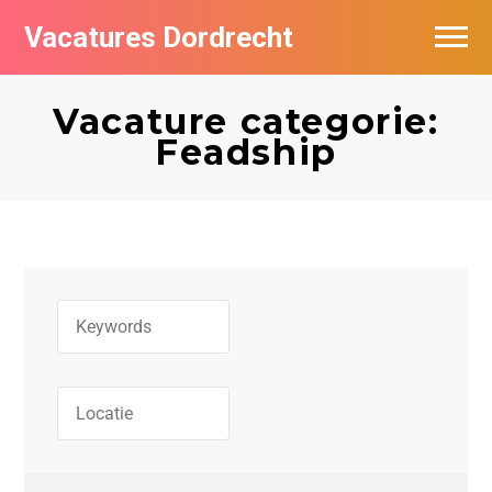
Vacatures Dordrecht
Vacatures per bedrijf
Vacature categorie:
De populairste vacatures in Dordrecht
Feadship
Nieuwsbrief feed