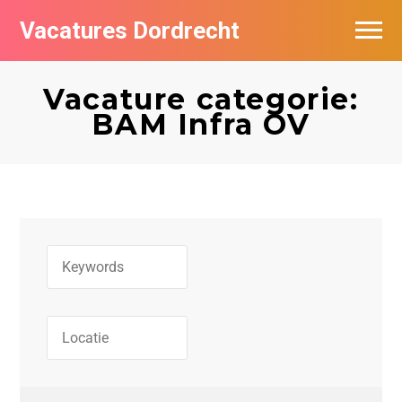
Vacatures Dordrecht
Vacatures per bedrijf
Vacature categorie:
De populairste vacatures in Dordrecht
BAM Infra OV
Nieuwsbrief feed