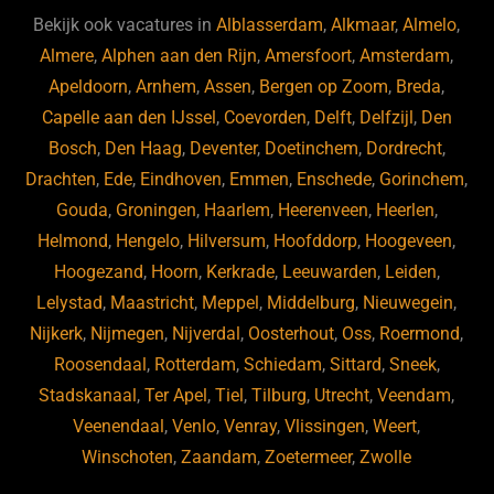
b
ky
dI
Bekijk ook vacatures in
Alblasserdam
,
Alkmaar
,
Almelo
,
o
n
Almere
,
Alphen aan den Rijn
,
Amersfoort
,
Amsterdam
,
Apeldoorn
,
Arnhem
,
Assen
,
Bergen op Zoom
,
Breda
,
o
Capelle aan den IJssel
,
Coevorden
,
Delft
,
Delfzijl
,
Den
k
Bosch
,
Den Haag
,
Deventer
,
Doetinchem
,
Dordrecht
,
Drachten
,
Ede
,
Eindhoven
,
Emmen
,
Enschede
,
Gorinchem
,
Gouda
,
Groningen
,
Haarlem
,
Heerenveen
,
Heerlen
,
Helmond
,
Hengelo
,
Hilversum
,
Hoofddorp
,
Hoogeveen
,
Hoogezand
,
Hoorn
,
Kerkrade
,
Leeuwarden
,
Leiden
,
Lelystad
,
Maastricht
,
Meppel
,
Middelburg
,
Nieuwegein
,
Nijkerk
,
Nijmegen
,
Nijverdal
,
Oosterhout
,
Oss
,
Roermond
,
Roosendaal
,
Rotterdam
,
Schiedam
,
Sittard
,
Sneek
,
Stadskanaal
,
Ter Apel
,
Tiel
,
Tilburg
,
Utrecht
,
Veendam
,
Veenendaal
,
Venlo
,
Venray
,
Vlissingen
,
Weert
,
Winschoten
,
Zaandam
,
Zoetermeer
,
Zwolle