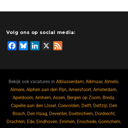
Volg ons op social media:
F
Bl
Li
X
F
a
u
n
e
c
e
k
e
e
s
e
d
b
ky
dI
Bekijk ook vacatures in
Alblasserdam
,
Alkmaar
,
Almelo
,
o
n
Almere
,
Alphen aan den Rijn
,
Amersfoort
,
Amsterdam
,
Apeldoorn
,
Arnhem
,
Assen
,
Bergen op Zoom
,
Breda
,
o
Capelle aan den IJssel
,
Coevorden
,
Delft
,
Delfzijl
,
Den
k
Bosch
,
Den Haag
,
Deventer
,
Doetinchem
,
Dordrecht
,
Drachten
,
Ede
,
Eindhoven
,
Emmen
,
Enschede
,
Gorinchem
,