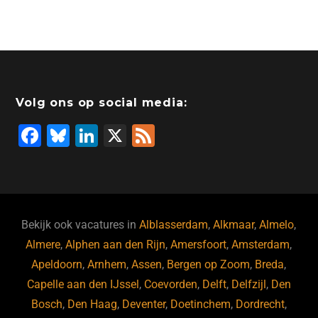
Volg ons op social media:
F
Bl
Li
X
F
a
u
n
e
c
e
k
e
e
s
e
d
b
ky
dI
Bekijk ook vacatures in
Alblasserdam
,
Alkmaar
,
Almelo
,
o
n
Almere
,
Alphen aan den Rijn
,
Amersfoort
,
Amsterdam
,
Apeldoorn
,
Arnhem
,
Assen
,
Bergen op Zoom
,
Breda
,
o
Capelle aan den IJssel
,
Coevorden
,
Delft
,
Delfzijl
,
Den
k
Bosch
,
Den Haag
,
Deventer
,
Doetinchem
,
Dordrecht
,