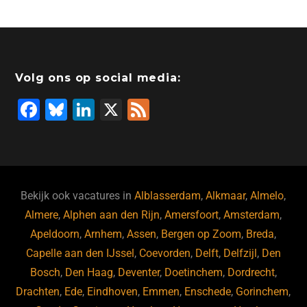
Volg ons op social media:
F
Bl
Li
X
F
a
u
n
e
c
e
k
e
e
s
e
d
b
ky
dI
Bekijk ook vacatures in
Alblasserdam
,
Alkmaar
,
Almelo
,
o
n
Almere
,
Alphen aan den Rijn
,
Amersfoort
,
Amsterdam
,
Apeldoorn
,
Arnhem
,
Assen
,
Bergen op Zoom
,
Breda
,
o
Capelle aan den IJssel
,
Coevorden
,
Delft
,
Delfzijl
,
Den
k
Bosch
,
Den Haag
,
Deventer
,
Doetinchem
,
Dordrecht
,
Drachten
,
Ede
,
Eindhoven
,
Emmen
,
Enschede
,
Gorinchem
,