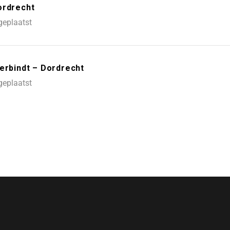
ordrecht
geplaatst
erbindt – Dordrecht
geplaatst