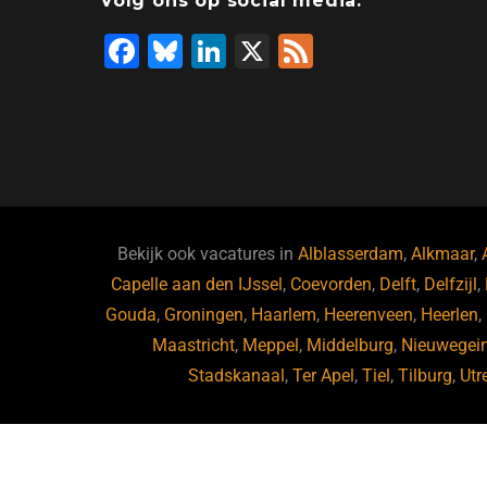
Volg ons op social media:
F
Bl
Li
X
F
a
u
n
e
c
e
k
e
e
s
e
d
b
ky
dI
o
n
o
Bekijk ook vacatures in
Alblasserdam
,
Alkmaar
,
Capelle aan den IJssel
k
,
Coevorden
,
Delft
,
Delfzijl
,
Gouda
,
Groningen
,
Haarlem
,
Heerenveen
,
Heerlen
,
Maastricht
,
Meppel
,
Middelburg
,
Nieuwegei
Stadskanaal
,
Ter Apel
,
Tiel
,
Tilburg
,
Utr