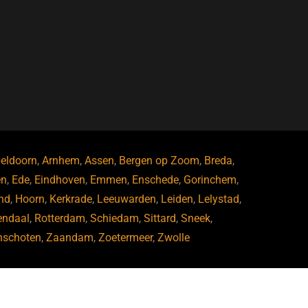
eldoorn
,
Arnhem
,
Assen
,
Bergen op Zoom
,
Breda
,
en
,
Ede
,
Eindhoven
,
Emmen
,
Enschede
,
Gorinchem
,
nd
,
Hoorn
,
Kerkrade
,
Leeuwarden
,
Leiden
,
Lelystad
,
endaal
,
Rotterdam
,
Schiedam
,
Sittard
,
Sneek
,
nschoten
,
Zaandam
,
Zoetermeer
,
Zwolle