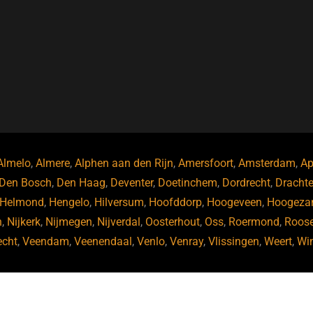
Almelo
,
Almere
,
Alphen aan den Rijn
,
Amersfoort
,
Amsterdam
,
Ap
Den Bosch
,
Den Haag
,
Deventer
,
Doetinchem
,
Dordrecht
,
Dracht
Helmond
,
Hengelo
,
Hilversum
,
Hoofddorp
,
Hoogeveen
,
Hoogeza
n
,
Nijkerk
,
Nijmegen
,
Nijverdal
,
Oosterhout
,
Oss
,
Roermond
,
Roos
echt
,
Veendam
,
Veenendaal
,
Venlo
,
Venray
,
Vlissingen
,
Weert
,
Wi