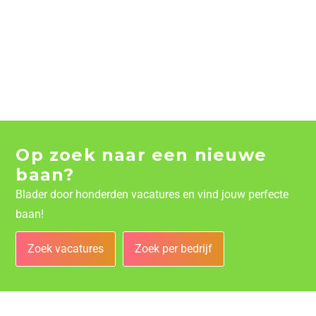
Op zoek naar een nieuwe
baan?
Blader door honderden vacatures en vind jouw perfecte
baan!
Zoek vacatures
Zoek per bedrijf