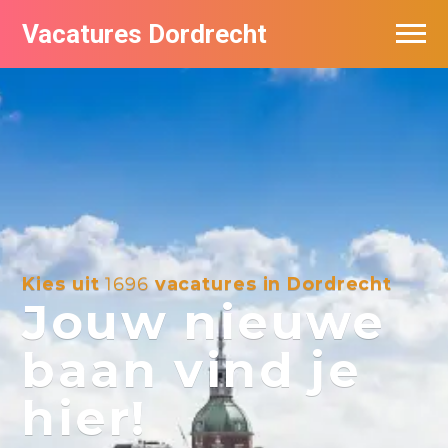
Vacatures Dordrecht
Vacatures per bedrijf
De populairste vacatures in Dordrecht
Nieuwsbrief feed
Kies uit
1696
vacatures in Dordrecht
Jouw nieuwe
baan vind je
hier!