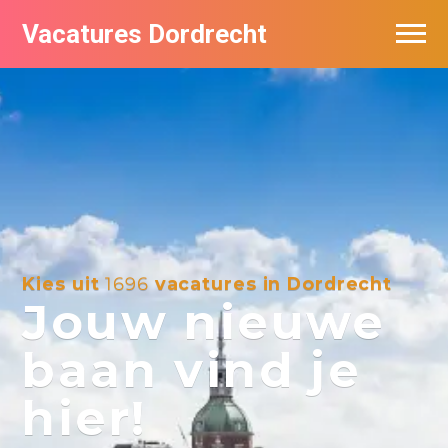
Vacatures Dordrecht
Vacatures per bedrijf
De populairste vacatures in Dordrecht
Nieuwsbrief feed
Kies uit
1696
vacatures in Dordrecht
Jouw nieuwe
baan vind je
hier!