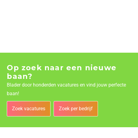
Op zoek naar een nieuwe
baan?
Blader door honderden vacatures en vind jouw perfecte
baan!
Zoek vacatures
Zoek per bedrijf