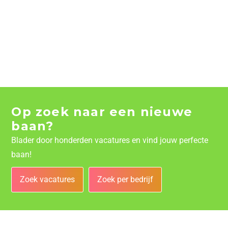
Op zoek naar een nieuwe
baan?
Blader door honderden vacatures en vind jouw perfecte
baan!
Zoek vacatures
Zoek per bedrijf