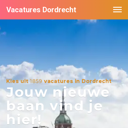
Vacatures Dordrecht
Vacatures per bedrijf
De populairste vacatures in Dordrecht
Nieuwsbrief feed
Kies uit
1859
vacatures in Dordrecht
Jouw nieuwe
baan vind je
hier!