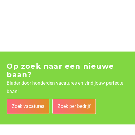
Op zoek naar een nieuwe
baan?
Blader door honderden vacatures en vind jouw perfecte
baan!
Zoek vacatures
Zoek per bedrijf