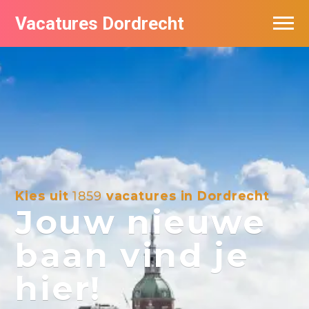
Vacatures Dordrecht
Vacatures per bedrijf
De populairste vacatures in Dordrecht
Nieuwsbrief feed
Kies uit
1859
vacatures in Dordrecht
Jouw nieuwe
baan vind je
hier!