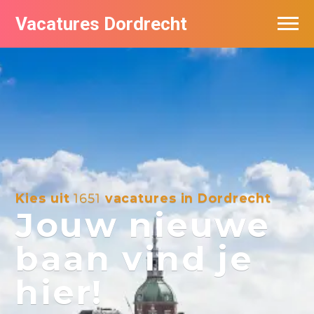
Vacatures Dordrecht
Vacatures per bedrijf
De populairste vacatures in Dordrecht
Nieuwsbrief feed
Kies uit
1651
vacatures in Dordrecht
Jouw nieuwe
baan vind je
hier!