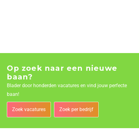
Op zoek naar een nieuwe
baan?
Blader door honderden vacatures en vind jouw perfecte
baan!
Zoek vacatures
Zoek per bedrijf