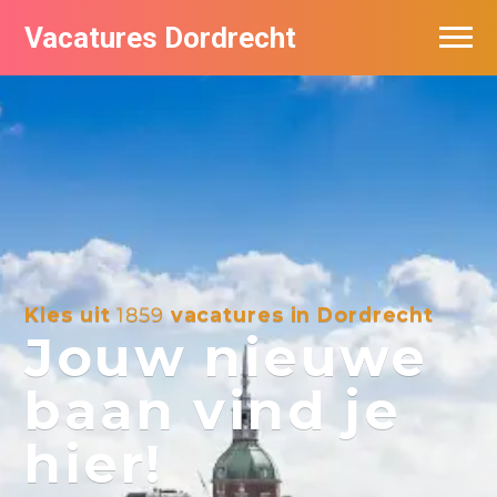
Vacatures Dordrecht
Vacatures per bedrijf
De populairste vacatures in Dordrecht
Nieuwsbrief feed
Kies uit
1859
vacatures in Dordrecht
Jouw nieuwe
baan vind je
hier!