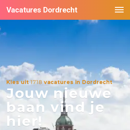
Vacatures Dordrecht
Vacatures per bedrijf
De populairste vacatures in Dordrecht
Nieuwsbrief feed
Kies uit
1718
vacatures in Dordrecht
Jouw nieuwe
baan vind je
hier!