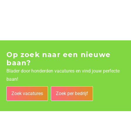
Op zoek naar een nieuwe
baan?
Blader door honderden vacatures en vind jouw perfecte
baan!
Zoek vacatures
Zoek per bedrijf